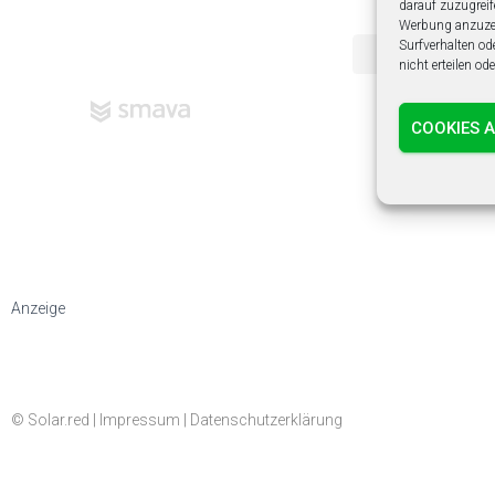
darauf zuzugreif
Werbung anzuzei
Surfverhalten od
nicht erteilen o
COOKIES 
Anzeige
© Solar.red |
Impressum
|
Datenschutzerklärung