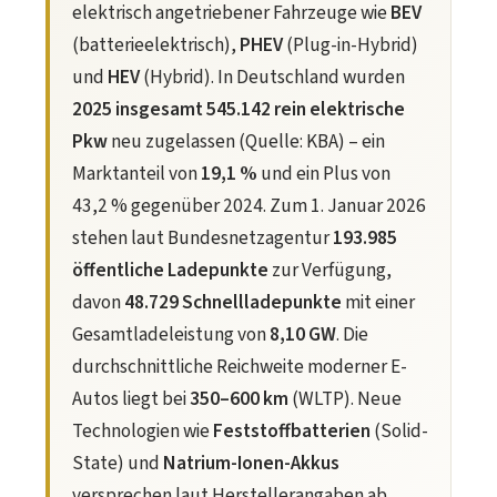
elektrisch angetriebener Fahrzeuge wie
BEV
(batterieelektrisch),
PHEV
(Plug-in-Hybrid)
und
HEV
(Hybrid). In Deutschland wurden
2025 insgesamt 545.142 rein elektrische
Pkw
neu zugelassen (Quelle: KBA) – ein
Marktanteil von
19,1 %
und ein Plus von
43,2 % gegenüber 2024. Zum 1. Januar 2026
stehen laut Bundesnetzagentur
193.985
öffentliche Ladepunkte
zur Verfügung,
davon
48.729 Schnellladepunkte
mit einer
Gesamtladeleistung von
8,10 GW
. Die
durchschnittliche Reichweite moderner E-
Autos liegt bei
350–600 km
(WLTP). Neue
Technologien wie
Feststoffbatterien
(Solid-
State) und
Natrium-Ionen-Akkus
versprechen laut Herstellerangaben ab