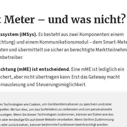
t Meter – und was nicht?
sssystem (iMSys).
Es besteht aus zwei Komponenten: einem
richtung) und einem Kommunikationsmodul – dem Smart-Mete
ten und übermittelt sie sicher an berechtigte Marktteilnehm
nbetreiber.
ichtung (mME) ist entscheidend.
Eine mME ist lediglich ein
eichert, aber nicht übertragen kann. Erst das Gateway macht
Fernauslesung und Steuerungsmöglichkeit.
Die mechanischen Drehscheibenzähler können weder Erzeug
eln. Für PV-Anlagenbetreiber sind sie ungeeignet, weil sie
n Technologien wie Cookies, um Geräteinformationen zu speichern und/oder
reifen. Wir tun dies, um das Surferlebnis zu verbessern und um personalisierte
speisedaten erfassen.
uzeigen. Wenn Sie diesen Technologien zustimmen, können wir Daten wie das
n oder eindeutige IDs auf dieser Website verarbeiten. Wenn Sie Ihre Zustimmung
en oder zurückziehen, können bestimmte Funktionen beeinträchtigt werden.