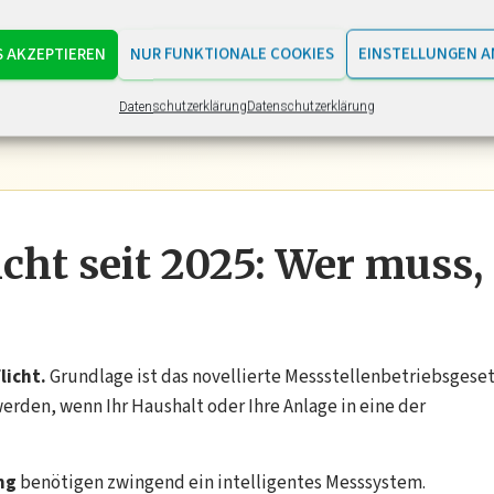
S AKZEPTIEREN
NUR FUNKTIONALE COOKIES
EINSTELLUNGEN A
ür PV-Anlagen ab 7
kWp
nicht aus. Erst das intelligente
esetzliche Anforderung und ermöglicht die Fernsteuerung
Datenschutzerklärung
Datenschutzerklärung
cht seit 2025: Wer muss,
licht.
Grundlage ist das novellierte Messstellenbetriebsgese
erden, wenn Ihr Haushalt oder Ihre Anlage in eine der
ng
benötigen zwingend ein intelligentes Messsystem.