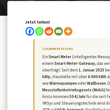
Jetzt teilen!
ZUSAMMENFASSUNG
Ein
Smart Meter
(intelligentes Messs
einem
Smart-Meter-Gateway
, das ve
überträgt. Seit dem
1. Januar 2025
bes
kWp
, Haushalte mit über
6.000 kWh J
wie
Wärmepumpen
oder
Wallboxen
. 
Messstellenbetriebsgesetz (MsbG)
fe
hinzu kommen
50 €/Jahr
für die seit 
iMSys und Steuerungstechnik wird di