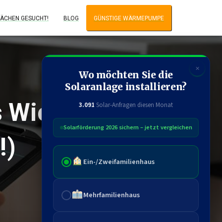
ÄCHEN GESUCHT!
BLOG
GÜNSTIGE WÄRMEPUMPE
✕
Wo möchten Sie die
Solaranlage installieren?
s Wichtige
3.091
Solar-Anfragen diesen Monat
Solarförderung 2026 sichern – jetzt vergleichen
!)
Ein-/Zweifamilienhaus
Mehrfamilienhaus