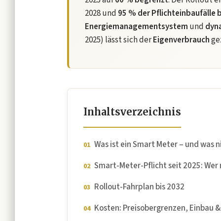
2025 auf
60 % begrenzt
. Der Rollout e
2028 und
95 % der Pflichteinbaufälle 
Energiemanagementsystem
und
dyn
2025) lässt sich der
Eigenverbrauch
gez
Inhaltsverzeichnis
Was ist ein Smart Meter – und was n
Smart-Meter-Pflicht seit 2025: Wer 
Rollout-Fahrplan bis 2032
Kosten: Preisobergrenzen, Einbau &