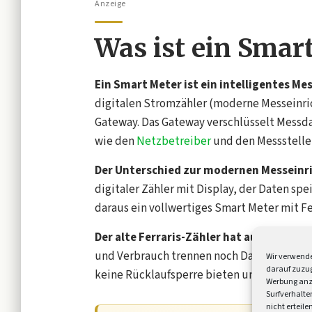
Anzeige
Was ist ein Smar
Ein Smart Meter ist ein intelligentes Me
digitalen Stromzähler (moderne Messein
Gateway. Das Gateway verschlüsselt Messda
wie den
Netzbetreiber
und den Messstelle
Der Unterschied zur modernen Messeinr
digitaler Zähler mit Display, der Daten sp
daraus ein vollwertiges Smart Meter mit 
Der alte Ferraris-Zähler hat ausgedient.
und Verbrauch trennen noch Daten übermitt
Wir verwende
darauf zuzug
keine Rücklaufsperre bieten und keine Ein
Werbung anz
Surfverhalte
nicht erteil