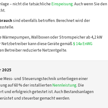
lage – nicht die tatsächliche
Einspeisung
. Auch wenn Sie den
cht.
rbrauch
sind ebenfalls betroffen. Berechnet wird der
sstelle.
e Wärmepumpen, Wallboxen oder Stromspeicher ab 4,2 kW
Der Netzbetreiber kann diese Geräte gemäß
§ 14a EnWG
en Betreiber reduzierte Netzentgelte.
r 2025
he Mess- und Steuerungstechnik unterliegen einer
ng auf 60 % der installierten
Nennleistung
. Die
iert und erfolgreich getestet ist. Auch Bestandsanlagen
erüstet und steuerbar gemacht werden.