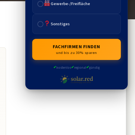
Gewerbe-/Freifläche
Sonstiges
FACHFIRMEN FINDEN
und bis zu 30% sparen
✔
✔
✔
kostenlos
regional
günstig