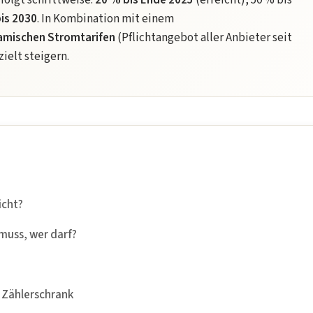
rfolgt schrittweise:
20 % bis Ende 2025
(erreicht), 50 % bis
bis 2030
. In Kombination mit einem
amischen Stromtarifen
(Pflichtangebot aller Anbieter seit
ielt steigern.
icht?
muss, wer darf?
 Zählerschrank