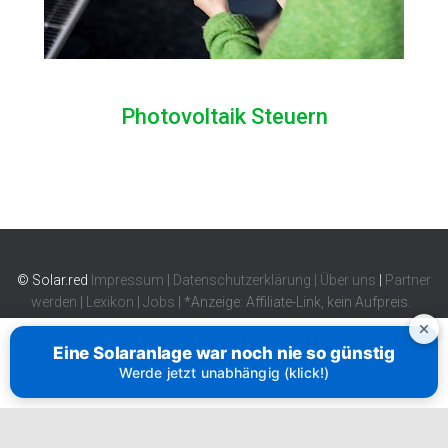
Photovoltaik Steuern
© Solar.red
Impressum
|
Datenschutzerklärung
|
Über uns
|
Partner
werden
|
Lexikon
|
Jobs
| *Anzeige: Affiliate-Link, kein Aufpreis.
Eine Solaranlage war noch nie so günstig
Werde jetzt unabhängig (klick!)