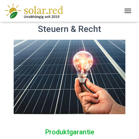
T
O
Steuern & Recht
G
G
L
E
N
A
V
I
G
A
T
I
O
N
Produktgarantie