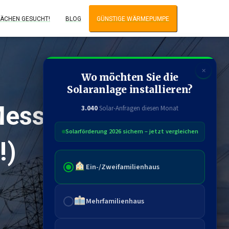
ÄCHEN GESUCHT!
BLOG
GÜNSTIGE WÄRMEPUMPE
✕
Wo möchten Sie die
Solaranlage installieren?
essgerät
3.040
Solar-Anfragen diesen Monat
Solarförderung 2026 sichern – jetzt vergleichen
!)
Ein-/Zweifamilienhaus
Mehrfamilienhaus