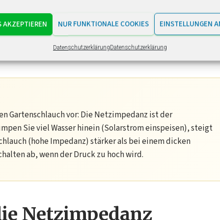
eugung
– allen voran
Photovoltaik
und Windkraft – gewinnt die
S AKZEPTIEREN
NUR FUNKTIONALE COOKIES
EINSTELLUNGEN A
 Bedeutung. Netze, die ursprünglich für Einwegstromflüsse
t wurden, müssen nun mit bidirektionalen Lastflüssen
Datenschutzerklärung
Datenschutzerklärung
nen Gartenschlauch vor: Die Netzimpedanz ist der
pen Sie viel Wasser hinein (Solarstrom einspeisen), steigt
hlauch (hohe Impedanz) stärker als bei einem dicken
chalten ab, wenn der Druck zu hoch wird.
die Netzimpedanz