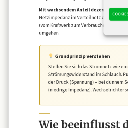
Mit wachsendem Anteil dezentraler Erz
COOKIE
Netzimpedanz im Verteilnetz erheblich an
(vom Kraftwerk zum Verbraucher) ausgeleg
umgehen.
Grundprinzip verstehen
Stellen Sie sich das Stromnetz wie ei
Strömungswiderstand im Schlauch. Pum
der Druck (Spannung) – bei dünnem Sc
(niedrige Impedanz). Wechselrichter s
Wie beeinflusst 