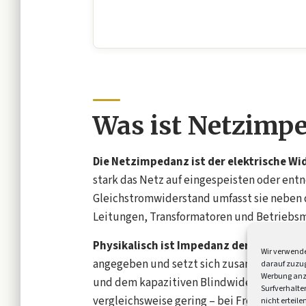
Was ist Netzimp
Die Netzimpedanz ist der elektrische W
stark das Netz auf eingespeisten oder ent
Gleichstromwiderstand umfasst sie neben 
Leitungen, Transformatoren und Betriebsm
Physikalisch ist Impedanz der Oberbegr
Wir verwende
angegeben und setzt sich zusammen aus d
darauf zuzug
Werbung anz
und dem kapazitiven Blindwiderstand (X_C)
Surfverhalte
vergleichsweise gering – bei Freileitungen
nicht erteil