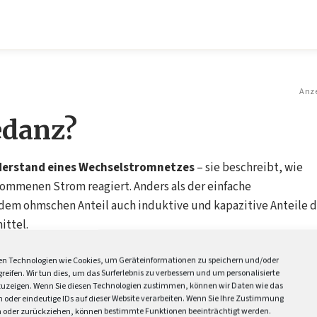
Anz
edanz?
iderstand eines Wechselstromnetzes
– sie beschreibt, wie
nommenen Strom reagiert. Anders als der einfache
dem ohmschen Anteil auch induktive und kapazitive Anteile d
ittel.
iff für den Wechselstromwiderstand.
Sie wird in Ohm (Ω)
n Technologien wie Cookies, um Geräteinformationen zu speichern und/oder
em Wirkwiderstand (R), dem induktiven Blindwiderstand (X_
reifen. Wir tun dies, um das Surferlebnis zu verbessern und um personalisierte
uzeigen. Wenn Sie diesen Technologien zustimmen, können wir Daten wie das
. Im Niederspannungsnetz ist der induktive Anteil bei Kabel
n oder eindeutige IDs auf dieser Website verarbeiten. Wenn Sie Ihre Zustimmung
 und Transformatoren spielt er eine größere Rolle.
en oder zurückziehen, können bestimmte Funktionen beeinträchtigt werden.