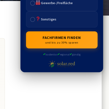
Gewerbe-/Freifläche
Sonstiges
FACHFIRMEN FINDEN
und bis zu 30% sparen
✔
✔
✔
kostenlos
regional
günstig