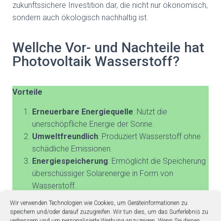
zukunftssichere Investition dar, die nicht nur ökonomisch,
sondern auch ökologisch nachhaltig ist.
Wellche Vor- und Nachteile hat
Photovoltaik Wasserstoff?
Vorteile
Erneuerbare Energiequelle
: Nutzt die
unerschöpfliche Energie der Sonne.
Umweltfreundlich
: Produziert Wasserstoff ohne
schädliche Emissionen.
Energiespeicherung
: Ermöglicht die Speicherung
überschüssiger Solarenergie in Form von
Wasserstoff.
Vielseitigkeit
: Wasserstoff kann in verschiedenen
Wir verwenden Technologien wie Cookies, um Geräteinformationen zu
Sektoren eingesetzt werden, z.B. in der Mobilität
speichern und/oder darauf zuzugreifen. Wir tun dies, um das Surferlebnis zu
verbessern und um personalisierte Werbung anzuzeigen. Wenn Sie diesen