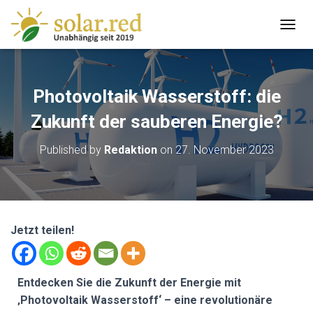
T
O
G
G
L
Photovoltaik Wasserstoff: die
E
N
Zukunft der sauberen Energie?
A
V
Published by
Redaktion
on
27. November 2023
I
G
A
T
I
O
Jetzt teilen!
N
Entdecken Sie die Zukunft der Energie mit
‚Photovoltaik Wasserstoff‘ – eine revolutionäre