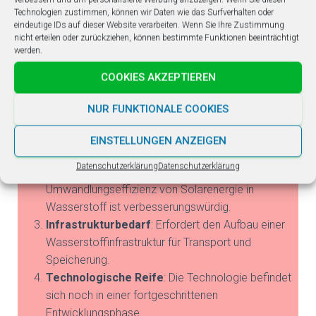
und Industrie.
Technologien zustimmen, können wir Daten wie das Surfverhalten oder
Netzstabilität
: Unterstützt die Stabilisierung des
eindeutige IDs auf dieser Website verarbeiten. Wenn Sie Ihre Zustimmung
Stromnetzes durch Speicherung und Bereitstellung
nicht erteilen oder zurückziehen, können bestimmte Funktionen beeinträchtigt
werden.
von Energie.
COOKIES AKZEPTIEREN
Nachteile
NUR FUNKTIONALE COOKIES
Hohe Anfangskosten
: Installation und
EINSTELLUNGEN ANZEIGEN
Technologie sind aktuell noch kostspielig.
Datenschutzerklärung
Datenschutzerklärung
Effizienzherausforderungen
: Die
Umwandlungseffizienz von Solarenergie in
Wasserstoff ist verbesserungswürdig.
Infrastrukturbedarf
: Erfordert den Aufbau einer
Wasserstoffinfrastruktur für Transport und
Speicherung.
Technologische Reife
: Die Technologie befindet
sich noch in einer fortgeschrittenen
Entwicklungsphase.