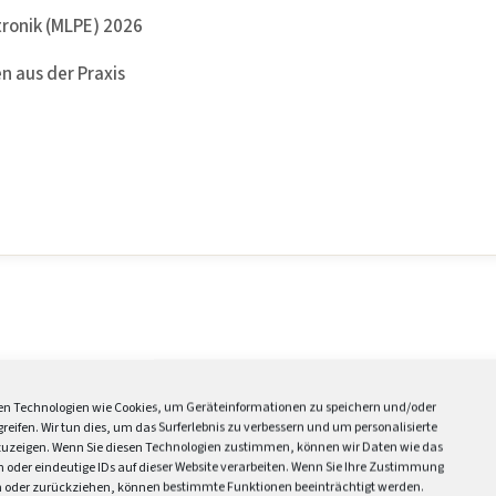
tronik (MLPE) 2026
n aus der Praxis
ptimierer und wie
n Technologien wie Cookies, um Geräteinformationen zu speichern und/oder
reifen. Wir tun dies, um das Surferlebnis zu verbessern und um personalisierte
uzeigen. Wenn Sie diesen Technologien zustimmen, können wir Daten wie das
n oder eindeutige IDs auf dieser Website verarbeiten. Wenn Sie Ihre Zustimmung
en oder zurückziehen, können bestimmte Funktionen beeinträchtigt werden.