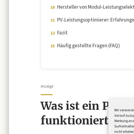
Hersteller von Modul-Leistungselek
PV-Leistungsoptimierer: Erfahrunge
Fazit
Häufig gestellte Fragen (FAQ)
Anzeige
Was ist ein PV-O
Wir verwende
darauf zuzug
funktioniert er?
Werbung anz
Surfverhalte
nicht erteil