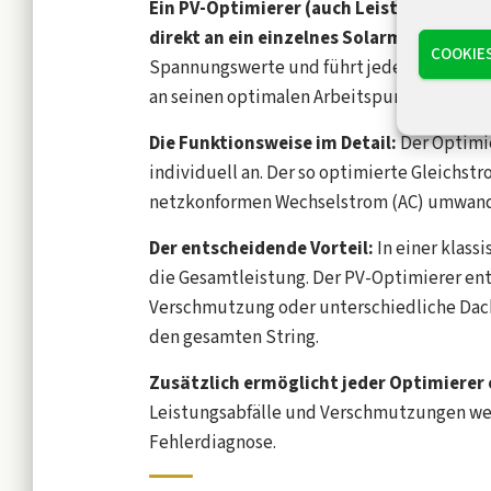
Ein PV-Optimierer (auch Leistungsoptimi
direkt an ein einzelnes Solarmodul ange
COOKIE
Spannungswerte und führt jedes Modul mit
an seinen optimalen Arbeitspunkt.
Die Funktionsweise im Detail:
Der Optimi
individuell an. Der so optimierte Gleichst
netzkonformen Wechselstrom (AC) umwand
Der entscheidende Vorteil:
In einer klass
die Gesamtleistung. Der PV-Optimierer en
Verschmutzung oder unterschiedliche Dach
den gesamten String.
Zusätzlich ermöglicht jeder Optimiere
Leistungsabfälle und Verschmutzungen werd
Fehlerdiagnose.