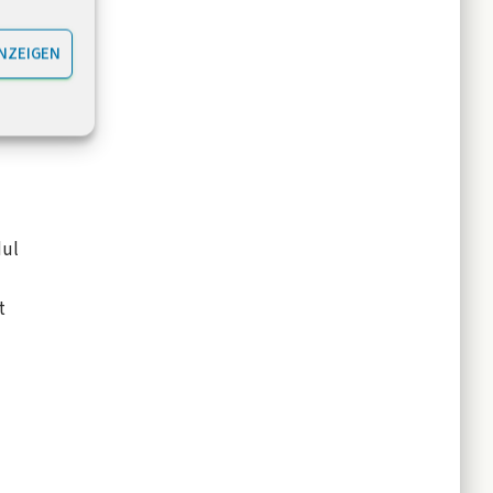
as
NZEIGEN
)
dul
t