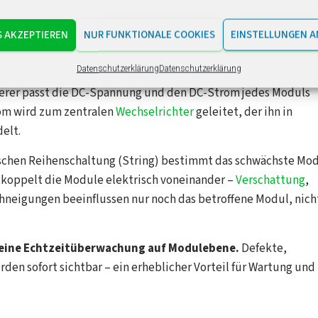
erer oder DC-Optimierer) ist ein elektronisches Bauteil, d
schlossen wird.
Er überwacht kontinuierlich Strom- und
S AKZEPTIEREN
NUR FUNKTIONALE COOKIES
EINSTELLUNGEN A
hilfe der
MPPT-Technologie (Maximum Power Point Tracking
Datenschutzerklärung
Datenschutzerklärung
erer passt die DC-Spannung und den DC-Strom jedes Moduls
rom wird zum zentralen
Wechselrichter
geleitet, der ihn in
elt.
ischen Reihenschaltung (String) bestimmt das schwächste Mo
tkoppelt die Module elektrisch voneinander –
Verschattung
,
neigungen beeinflussen nur noch das betroffene Modul, nich
r eine Echtzeitüberwachung auf Modulebene.
Defekte,
en sofort sichtbar – ein erheblicher Vorteil für Wartung und