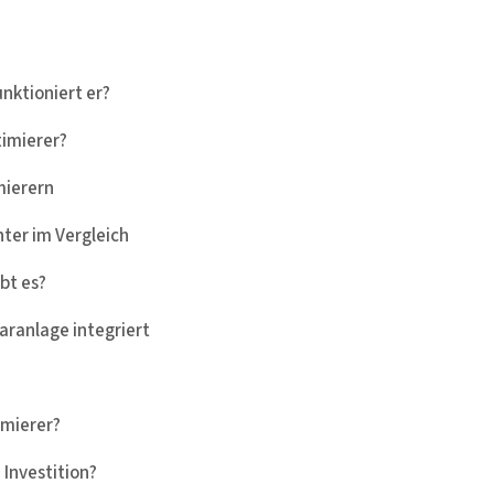
unktioniert er?
timierer?
mierern
ter im Vergleich
bt es?
aranlage integriert
imierer?
 Investition?