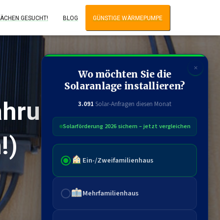
ÄCHEN GESUCHT!
BLOG
GÜNSTIGE WÄRMEPUMPE
✕
Wo möchten Sie die
Solaranlage installieren?
ahrungen,
3.091
Solar-Anfragen diesen Monat
Solarförderung 2026 sichern – jetzt vergleichen
!)
Ein-/Zweifamilienhaus
Mehrfamilienhaus