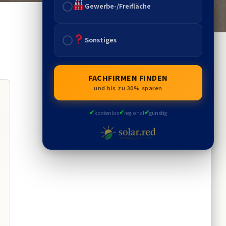
Gewerbe-/Freifläche
Sonstiges
FACHFIRMEN FINDEN
und bis zu 30% sparen
✔
✔
✔
kostenlos
regional
günstig