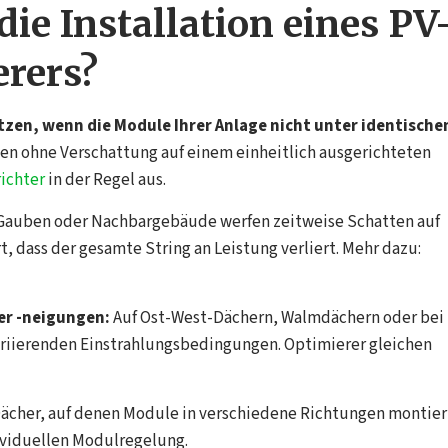
ie Installation eines PV
erers?
tzen, wenn die Module Ihrer Anlage nicht unter identische
gen ohne Verschattung auf einem einheitlich ausgerichteten
ichter
in der Regel aus.
Gauben oder Nachbargebäude werfen zeitweise Schatten auf
, dass der gesamte String an Leistung verliert. Mehr dazu:
er -neigungen:
Auf Ost-West-Dächern, Walmdächern oder bei
ariierenden Einstrahlungsbedingungen. Optimierer gleichen
ächer, auf denen Module in verschiedene Richtungen montier
ividuellen Modulregelung.