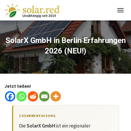
springen
T
O
G
G
L
SolarX GmbH in Berlin Erfahrungen
E
2026 (NEU!)
N
A
V
I
G
A
T
Jetzt teilen!
I
O
N
ZUSAMMENFASSUNG
Die
SolarX GmbH
ist ein regionaler