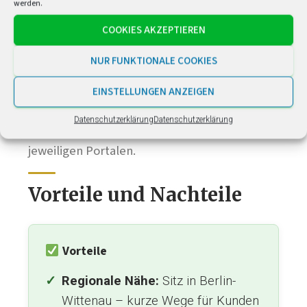
werden.
Google
5,0 / 5
COOKIES AKZEPTIEREN
Trustpilot
~4,0 / 5
NUR FUNKTIONALE COOKIES
EINSTELLUNGEN ANZEIGEN
Bewertungen können sich jederzeit ändern.
Datenschutzerklärung
Datenschutzerklärung
Prüfen Sie die aktuellen Werte direkt auf den
jeweiligen Portalen.
Vorteile und Nachteile
Vorteile
Regionale Nähe:
Sitz in Berlin-
Wittenau – kurze Wege für Kunden