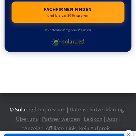
FACHFIRMEN FINDEN
und bis zu 30% sparen
✔
✔
✔
kostenlos
regional
günstig
© Solar.red
Impressum
|
Datenschutzerklärung
|
Über uns
|
Partner werden
|
Lexikon
|
Jobs
|
*Anzeige: Affiliate-Link, kein Aufpreis.