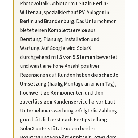
Photovoltaik-Anbieter mit Sitz in
Berlin-
Wittenau
, spezialisiert auf PV-Anlagen in
Berlin und Brandenburg
. Das Unternehmen
bietet einen
Komplettservice
aus
Beratung, Planung, Installation und
Wartung. Auf Google wird SolarX
durchgehend mit
5 von 5 Sternen
bewertet
und weist eine hohe Anzahl positiver
Rezensionen auf. Kunden heben die
schnelle
Umsetzung
(häufig Montage an einem Tag),
hochwertige Komponenten
und den
zuverlässigen Kundenservice
hervor. Laut
Unternehmenswerbung erfolgt die Zahlung
grundsätzlich
erst nach Fertigstellung
.
SolarX unterstützt zudem bei der
Beantragung von
Fördermitteln
, etwa dem