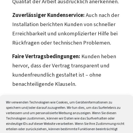
Qualität der Arbeit ausdrücklich anerkennen.
Zuverlässiger Kundenservice:
Auch nach der
Installation berichten Kunden von schneller
Erreichbarkeit und unkomplizierter Hilfe bei
Rückfragen oder technischen Problemen.
Faire Vertragsbedingungen:
Kunden heben
hervor, dass der Vertrag transparent und
kundenfreundlich gestaltet ist – ohne
benachteiligende Klauseln.
Tabelle seitlich scrollen
Wir verwenden Technologien wie Cookies, um Geräteinformationen zu
speichern und/oder darauf zuzugreifen. Wir tun dies, um das Surferlebnis zu
SolarX GmbH – Bewertungsübersicht (Bewertungen ändern sich fortlau
verbessern und um personalisierte Werbung anzuzeigen. Wenn Sie diesen
Technologien zustimmen, können wir Daten wie das Surfverhalten oder
eindeutige IDs auf dieser Website verarbeiten. Wenn Sie Ihre Zustimmung nicht
PORTAL
BEWERTUNG
erteilen oder zurückziehen, können bestimmte Funktionen beeinträchtigt