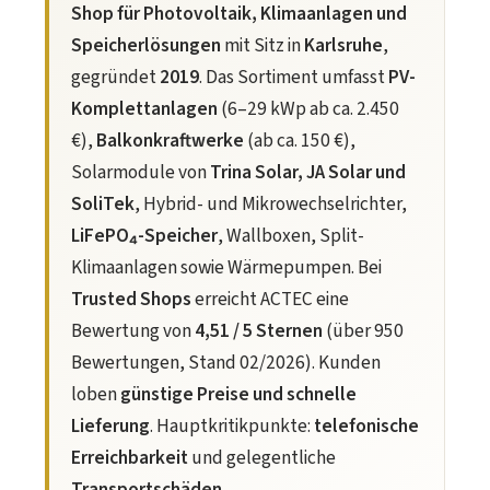
Shop für Photovoltaik, Klimaanlagen und
Speicherlösungen
mit Sitz in
Karlsruhe
,
gegründet
2019
. Das Sortiment umfasst
PV-
Komplettanlagen
(6–29 kWp ab ca. 2.450
€),
Balkonkraftwerke
(ab ca. 150 €),
Solarmodule von
Trina Solar, JA Solar und
SoliTek
, Hybrid- und Mikrowechselrichter,
LiFePO₄-Speicher
, Wallboxen, Split-
Klimaanlagen sowie Wärmepumpen. Bei
Trusted Shops
erreicht ACTEC eine
Bewertung von
4,51 / 5 Sternen
(über 950
Bewertungen, Stand 02/2026). Kunden
loben
günstige Preise und schnelle
Lieferung
. Hauptkritikpunkte:
telefonische
Erreichbarkeit
und gelegentliche
Transportschäden
.