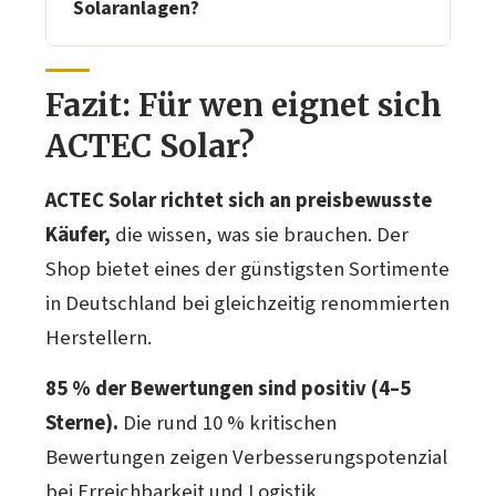
lokale Fachbetriebe. Für
Solaranlagen?
Komplettanlagen kann ein
Ja, mehrere Programme.
Darunter
Installationspaket über den
KfW-Kredite
, die
Einspeisevergütung
Fazit: Für wen eignet sich
Konfigurator zugebucht werden.
nach EEG und der
Nullsteuersatz
auf
ACTEC Solar?
PV-Anlagen seit 2023.
ACTEC Solar richtet sich an preisbewusste
Käufer,
die wissen, was sie brauchen. Der
Shop bietet eines der günstigsten Sortimente
in Deutschland bei gleichzeitig renommierten
Herstellern.
85 % der Bewertungen sind positiv (4–5
Sterne).
Die rund 10 % kritischen
Bewertungen zeigen Verbesserungspotenzial
bei Erreichbarkeit und Logistik.