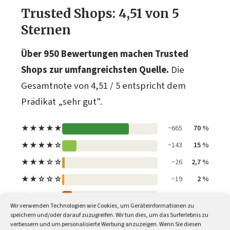
Trusted Shops: 4,51 von 5
Sternen
Über 950 Bewertungen machen Trusted
Shops zur umfangreichsten Quelle.
Die
Gesamtnote von 4,51 / 5 entspricht dem
Prädikat „sehr gut".
★★★★★
~665
70 %
★★★★☆
~143
15 %
★★★☆☆
~26
2,7 %
★★☆☆☆
~19
2 %
★☆☆☆☆
~97
10 %
Wir verwenden Technologien wie Cookies, um Geräteinformationen zu
speichern und/oder darauf zuzugreifen. Wir tun dies, um das Surferlebnis zu
verbessern und um personalisierte Werbung anzuzeigen. Wenn Sie diesen
Quelle:
Trusted Shops
und
Trustpilot
, Stand: