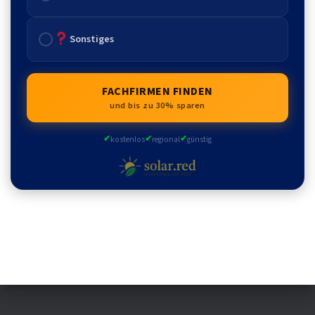
Sonstiges
FACHFIRMEN FINDEN
und bis zu 30% sparen
✔
✔
✔
kostenlos
regional
günstig