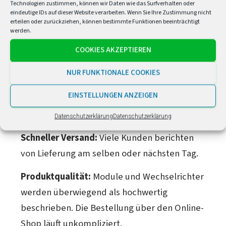
Technologien zustimmen, können wir Daten wie das Surfverhalten oder
Februar 2026.
eindeutige IDs auf dieser Website verarbeiten. Wenn Sie Ihre Zustimmung nicht
erteilen oder zurückziehen, können bestimmte Funktionen beeinträchtigt
werden.
Was sagen Kunden konkret?
COOKIES AKZEPTIEREN
Häufig gelobte Aspekte
NUR FUNKTIONALE COOKIES
Preis-Leistungs-Verhältnis wird am
EINSTELLUNGEN ANZEIGEN
häufigsten gelobt.
ACTEC Solar gehört zu
den günstigsten PV-Shops in Deutschland.
Datenschutzerklärung
Datenschutzerklärung
Schneller Versand:
Viele Kunden berichten
von Lieferung am selben oder nächsten Tag.
Produktqualität:
Module und Wechselrichter
werden überwiegend als hochwertig
beschrieben. Die Bestellung über den Online-
Shop läuft unkompliziert.