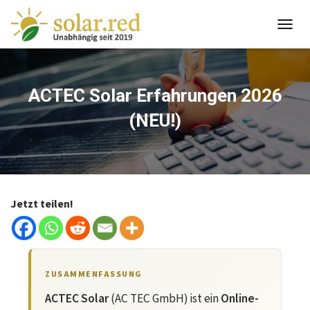
springen
T
O
G
G
L
ACTEC Solar Erfahrungen 2026
E
(NEU!)
N
A
V
I
G
A
T
Jetzt teilen!
I
O
N
ZUSAMMENFASSUNG
ACTEC Solar
(AC TEC GmbH) ist ein
Online-