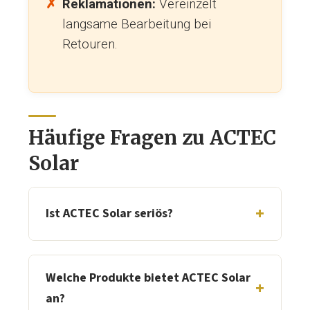
Reklamationen:
Vereinzelt
langsame Bearbeitung bei
Retouren.
Häufige Fragen zu ACTEC
Solar
Ist ACTEC Solar seriös?
Ja.
Die AC TEC GmbH ist seit 2019 in
Karlsruhe ansässig. Bei Trusted Shops
Welche Produkte bietet ACTEC Solar
erreicht der Shop 4,51 / 5 Sternen bei
an?