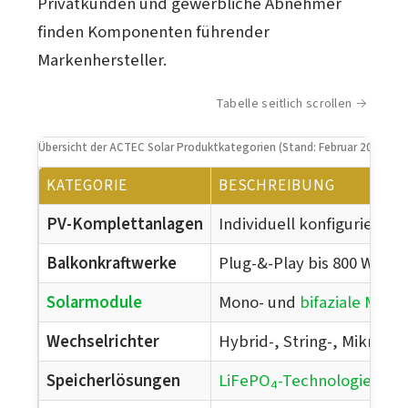
Privatkunden und gewerbliche Abnehmer
finden Komponenten führender
Markenhersteller.
Tabelle seitlich scrollen
Übersicht der ACTEC Solar Produktkategorien (Stand: Februar 2026)
KATEGORIE
BESCHREIBUNG
PV-Komplettanlagen
Individuell konfigurierba
Balkonkraftwerke
Plug-&-Play bis 800 W Ein
Solarmodule
Mono- und
bifaziale Modu
Wechselrichter
Hybrid-, String-, Mikro- u
Speicherlösungen
LiFePO₄-Technologie
, mo