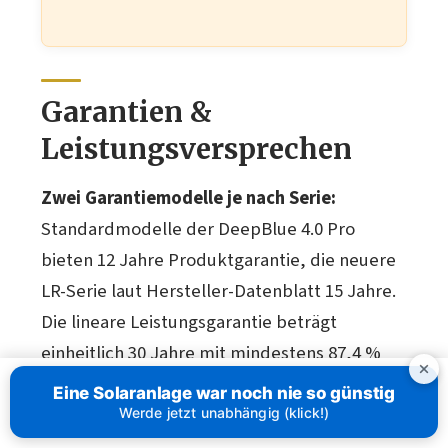
Garantien &
Leistungsversprechen
Zwei Garantiemodelle je nach Serie:
Standardmodelle der DeepBlue 4.0 Pro
bieten 12 Jahre Produktgarantie, die neuere
LR-Serie laut Hersteller-Datenblatt 15 Jahre.
Die lineare Leistungsgarantie beträgt
einheitlich 30 Jahre mit mindestens 87,4 %
Restleistung. Einzelne Händler bewerben
Eine Solaranlage war noch nie so günstig
teils abweichende Garantielaufzeiten (z. B. 25
Werde jetzt unabhängig (klick!)
Jahre) – maßgeblich sind die offiziellen