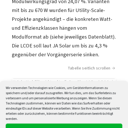
Modulwirkungsgrad von 24,07 %. Varianten
mit bis zu 670 W wurden für Utility-Scale-
Projekte angekündigt – die konkreten Watt-
und Effizienzklassen hängen vom
Modulformat ab (siehe jeweiliges Datenblatt).
Die LCOE soll laut JA Solar um bis zu 4,3 %
gegenüber der Vorgängerserie sinken.
Tabelle seitlich scrollen
JA Solar Modellübersicht – aktuelle DeepBlue 4.0 Pro & 5.0 Serie (Stand:
Wir verwenden Technologien wie Cookies, um Geräteinformationen zu
MODELL
LEISTUNG
speichern und/oder darauf zuzugreifen. Wir tun dies, um das Surferlebnis zu
verbessern und um personalisierte Werbung anzuzeigen. Wenn Sie diesen
Technologien zustimmen, können wir Daten wie das Surfverhalten oder
JAM54D40/LR
445–475 W
NEU
eindeutige IDs auf dieser Website verarbeiten. Wenn Sie Ihre Zustimmung nicht
erteilen oder zurückziehen, können bestimmte Funktionen beeinträchtigt
JAM54D41/LR (Full Black)
445–475 W
werden.
NEU