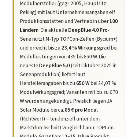
Modulhersteller (gegr. 2005, Hauptsitz
Peking) mit laut Unternehmensangaben elf
Produktionsstätten und Vertrieb in über
100
Ländern
. Die aktuelle
DeepBlue 4.0 Pro
-
Serie nutzt N-Typ TOPCon-Zellen (Bycium+)
und erreicht bis zu
23,4 % Wirkungsgrad
bei
Modulleistungen von 435 bis 650 W. Die
neueste
DeepBlue 5.0
(seit Oktober 2025 in
Serienproduktion) liefert laut
Herstellerangaben bis zu
650 W
bei 24,07 %
Modulwirkungsgrad; Varianten mit bis zu 670
W wurden angekündigt. Preislich liegen JA
Solar Module bei ca.
85 € pro Modul
(Richtwert) – tendenziell unter dem
Marktdurchschnitt vergleichbarer TOPCon-
Module. Garantien:
12–15 Jahre
Produkt-