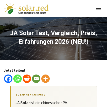
springen
T
O
G
G
L
JA Solar Test, Vergleich, Preis,
E
Erfahrungen 2026 (NEU!)
N
A
V
I
G
A
T
Jetzt teilen!
I
O
N
ZUSAMMENFASSUNG
JA Solar
ist ein chinesischer PV-