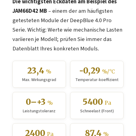
Die wichtigsten Eckdaten am Beispiel des
JAM66D42 MB
– einem der am häufigsten
getesteten Module der DeepBlue 4.0 Pro
Serie. Wichtig: Werte wie mechanische Lasten
variieren je Modell; prüfen Sie immer das
Datenblatt Ihres konkreten Moduls.
23,4
-0,29
%
%/°C
Max. Wirkungsgrad
Temperatur-koeffizient
0–+3
5400
%
Pa
Leistungstoleranz
Schneelast (Front)
2400
87,4
Pa
%