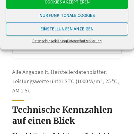
COOKIES AKZEPTIEREN
JAM66D42 MB
590–615 W
JAM72D42
NUR FUNKTIONALE COOKIES
610–635 W
JAM60D40-510/LB
490–510 W
EINSTELLUNGEN ANZEIGEN
DeepBlue 5.0
bis 650 W (670
Datenschutzerklärung
Datenschutzerklärung
NEU
Alle Angaben lt. Herstellerdatenblätter.
Leistungswerte unter STC (1000 W/m², 25 °C,
AM 1.5).
Technische Kennzahlen
auf einen Blick