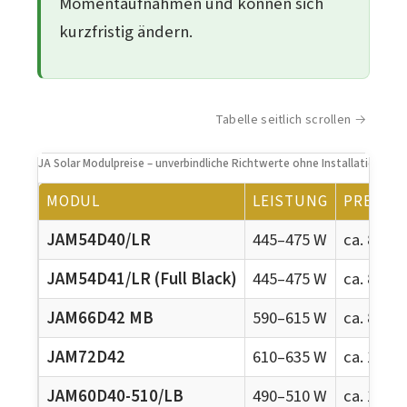
Momentaufnahmen und können sich
kurzfristig ändern.
Tabelle seitlich scrollen
JA Solar Modulpreise – unverbindliche Richtwerte ohne Installation (
MODUL
LEISTUNG
PREIS P
JAM54D40/LR
445–475 W
ca. 85–1
JAM54D41/LR (Full Black)
445–475 W
ca. 80–1
JAM66D42 MB
590–615 W
ca. 85–1
JAM72D42
610–635 W
ca. 120–
JAM60D40-510/LB
490–510 W
ca. 100–