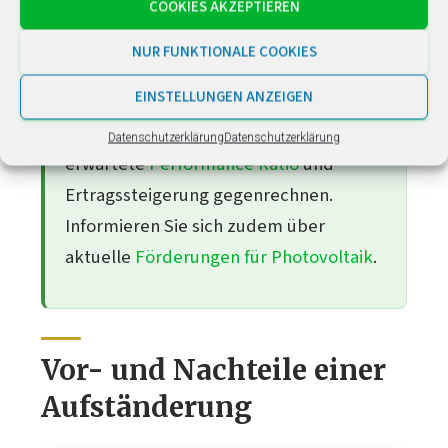
Tipp: Mehrere Angebote vergleichen
COOKIES AKZEPTIEREN
Die Preise unterscheiden sich regional
NUR FUNKTIONALE COOKIES
erheblich. Holen Sie mindestens drei
EINSTELLUNGEN ANZEIGEN
Angebote ein und lassen Sie die
Aufständerungskosten immer gegen die
Datenschutzerklärung
Datenschutzerklärung
erwartete
Performance Ratio
und
Ertragssteigerung gegenrechnen.
Informieren Sie sich zudem über
aktuelle
Förderungen für Photovoltaik
.
Vor- und Nachteile einer
Aufständerung