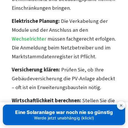
Einschränkungen bringen.
Elektrische Planung:
Die Verkabelung der
Module und der Anschluss an den
Wechselrichter
müssen fachgerecht erfolgen.
Die Anmeldung beim Netzbetreiber und im
Marktstammdatenregister ist Pflicht.
Versicherung klären:
Prüfen Sie, ob Ihre
Gebäudeversicherung die PV-Anlage abdeckt
– oft ist ein Erweiterungsbaustein nötig.
Wirtschaftlichkeit berechnen:
Stellen Sie die
Mehrkosten der Aufständerung der
Eine Solaranlage war noch nie so günstig
Ertragssteigerung gegenüber. Ein
Werde jetzt unabhängig (klick!)
Solarrechner
hilft bei der ersten