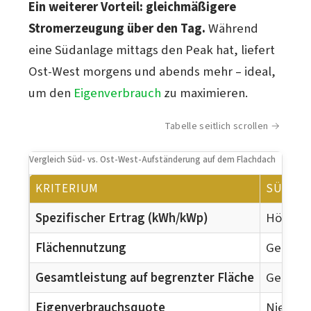
Ein weiterer Vorteil: gleichmäßigere
Stromerzeugung über den Tag.
Während
eine Südanlage mittags den Peak hat, liefert
Ost-West morgens und abends mehr – ideal,
um den
Eigenverbrauch
zu maximieren.
Tabelle seitlich scrollen
Vergleich Süd- vs. Ost-West-Aufständerung auf dem Flachdach
KRITERIUM
SÜDAU
Spezifischer Ertrag (kWh/kWp)
Höher
Flächennutzung
Gering 
Gesamtleistung auf begrenzter Fläche
Geringe
Eigenverbrauchsquote
Niedrig