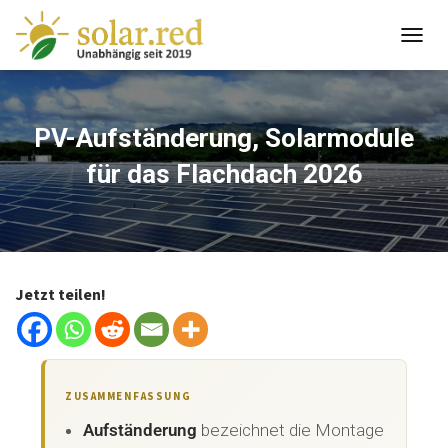
springen
T
O
G
G
L
PV-Aufständerung, Solarmodule
E
für das Flachdach 2026
N
A
V
I
G
A
T
Jetzt teilen!
I
O
N
ZUSAMMENFASSUNG
Aufständerung
bezeichnet die Montage