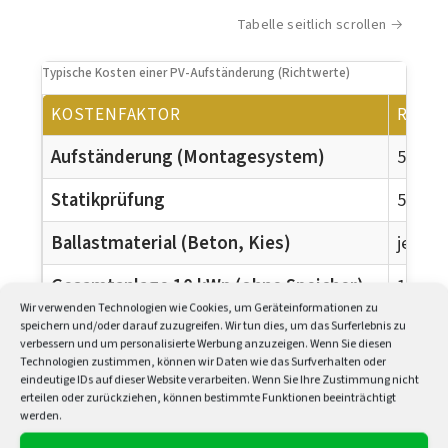
Tabelle seitlich scrollen
Typische Kosten einer PV-Aufständerung (Richtwerte)
KOSTENFAKTOR
RICH
Aufständerung (Montagesystem)
50–10
Statikprüfung
500–1.
Ballastmaterial (Beton, Kies)
je nac
Gesamtanlage 10 kWp (ohne Speicher)
10.000
Wir verwenden Technologien wie Cookies, um Geräteinformationen zu
Stromspeicher (optional)
4.000–
speichern und/oder darauf zuzugreifen. Wir tun dies, um das Surferlebnis zu
verbessern und um personalisierte Werbung anzuzeigen. Wenn Sie diesen
Technologien zustimmen, können wir Daten wie das Surfverhalten oder
eindeutige IDs auf dieser Website verarbeiten. Wenn Sie Ihre Zustimmung nicht
erteilen oder zurückziehen, können bestimmte Funktionen beeinträchtigt
werden.