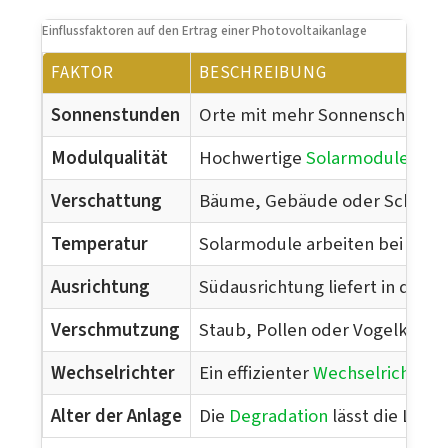
Einflussfaktoren auf den Ertrag einer Photovoltaikanlage
FAKTOR
BESCHREIBUNG
Sonnenstunden
Orte mit mehr Sonnenschein p
Modulqualität
Hochwertige
Solarmodule
mit
Verschattung
Bäume, Gebäude oder Schornste
Temperatur
Solarmodule arbeiten bei mode
Ausrichtung
Südausrichtung liefert in der 
Verschmutzung
Staub, Pollen oder Vogelkot a
Wechselrichter
Ein effizienter
Wechselrichter
s
Alter der Anlage
Die
Degradation
lässt die Leist