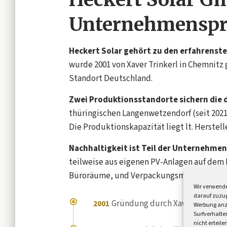
Unternehmenspr
Heckert Solar gehört zu den erfahrenst
wurde 2001 von Xaver Trinkerl in Chemnitz 
Standort Deutschland.
Zwei Produktionsstandorte sichern die 
thüringischen Langenwetzendorf (seit 202
Die Produktionskapazität liegt lt. Herstel
Nachhaltigkeit ist Teil der Unternehme
teilweise aus eigenen PV-Anlagen auf dem 
Büroräume, und Verpackungsmaterialien w
Wir verwende
darauf zuzug
Gründung durch Xaver Trinkerl
2001
Werbung anz
Surfverhalte
nicht erteil