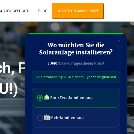
ÄCHEN GESUCHT!
BLOG
GÜNSTIGE WÄRMEPUMPE
✕
Wo möchten Sie die
Solaranlage installieren?
h, Preis,
3.040
Solar-Anfragen diesen Monat
Solarförderung 2026 sichern – jetzt vergleichen
U!)
Ein-/Zweifamilienhaus
Mehrfamilienhaus