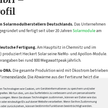
ofil
en Solarmodulherstellern Deutschlands.
Das Unternehmen
gegründet und fertigt seit über 20 Jahren
Solarmodule
am
deutsche Fertigung.
Am Hauptsitz in Chemnitz und im
1) produziert Heckert Solar seine NeMo- und Apollon-Module.
lerangaben bei rund 800 Megawattpeak jährlich.
ns-DNA.
Die gesamte Produktion wird mit Ökostrom betrieben
Firmengelände. Die Abwärme aus der Fertigung heizt die
erden nach Möglichkeit wiederverwendet.
n Technologien wie Cookies, um Geräteinformationen zu speichern und/oder
reifen. Wir tun dies, um das Surferlebnis zu verbessern und um personalisierte
 in Chemnitz
uzeigen. Wenn Sie diesen Technologien zustimmen, können wir Daten wie das
n oder eindeutige IDs auf dieser Website verarbeiten. Wenn Sie Ihre Zustimmung
en oder zurückziehen, können bestimmte Funktionen beeinträchtigt werden.