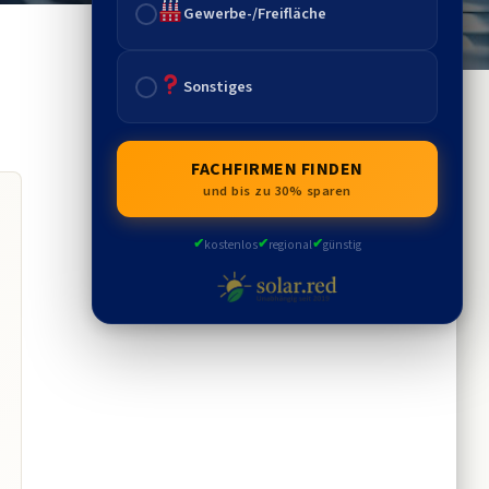
Gewerbe-/Freifläche
Sonstiges
FACHFIRMEN FINDEN
und bis zu 30% sparen
✔
✔
✔
kostenlos
regional
günstig