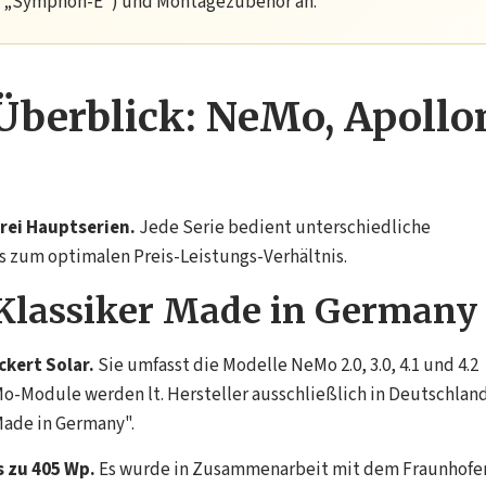
B. „Symphon-E") und Montagezubehör an.
Überblick: NeMo, Apollo
drei Hauptserien.
Jede Serie bedient unterschiedliche
s zum optimalen Preis-Leistungs-Verhältnis.
Klassiker Made in Germany
ckert Solar.
Sie umfasst die Modelle NeMo 2.0, 3.0, 4.1 und 4.2
Mo-Module werden lt. Hersteller ausschließlich in Deutschlan
Made in Germany".
s zu 405 Wp.
Es wurde in Zusammenarbeit mit dem Fraunhofe