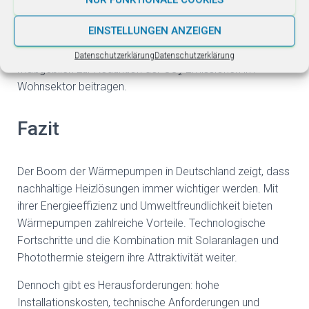
Die Integration von Smart-Home-Technologien könnte
die Nutzung und Steuerung von Wärmepumpen
EINSTELLUNGEN ANZEIGEN
optimieren. Langfristig könnten Wärmepumpen eine
zentrale Rolle in der Energiewende spielen und
Datenschutzerklärung
Datenschutzerklärung
maßgeblich zur Reduktion der CO₂-Emissionen im
Wohnsektor beitragen.
Fazit
Der Boom der Wärmepumpen in Deutschland zeigt, dass
nachhaltige Heizlösungen immer wichtiger werden. Mit
ihrer Energieeffizienz und Umweltfreundlichkeit bieten
Wärmepumpen zahlreiche Vorteile. Technologische
Fortschritte und die Kombination mit Solaranlagen und
Photothermie steigern ihre Attraktivität weiter.
Dennoch gibt es Herausforderungen: hohe
Installationskosten, technische Anforderungen und