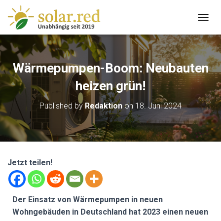
T
O
G
G
L
Wärmepumpen-Boom: Neubauten
E
N
heizen grün!
A
V
Published by
Redaktion
on
18. Juni 2024
I
G
A
T
I
O
Jetzt teilen!
N
Der Einsatz von Wärmepumpen in neuen
Wohngebäuden in Deutschland hat 2023 einen neuen