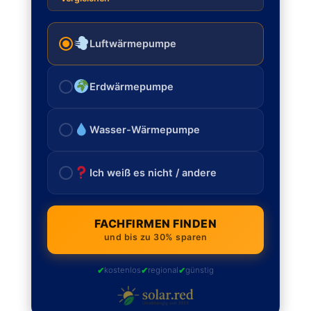
Luftwärmepumpe
Erdwärmepumpe
Wasser-Wärmepumpe
Ich weiß es nicht / andere
FACHFIRMEN FINDEN
und bis zu 30% sparen
✔
✔
✔
kostenlos
regional
günstig