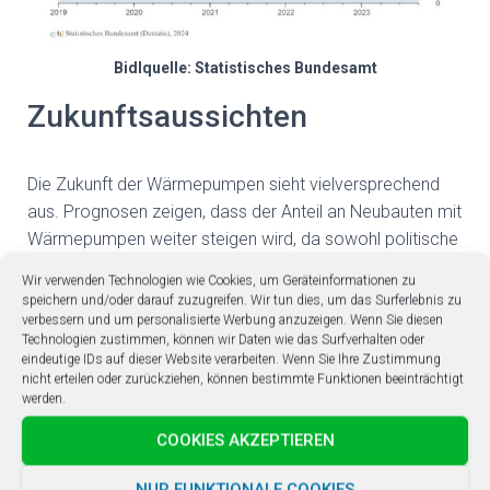
Bidlquelle: Statistisches Bundesamt
Zukunftsaussichten
Die Zukunft der Wärmepumpen sieht vielversprechend
aus. Prognosen zeigen, dass der Anteil an Neubauten mit
Wärmepumpen weiter steigen wird, da sowohl politische
als auch gesellschaftliche Trends nachhaltige
Wir verwenden Technologien wie Cookies, um Geräteinformationen zu
Energielösungen fördern.
speichern und/oder darauf zuzugreifen. Wir tun dies, um das Surferlebnis zu
verbessern und um personalisierte Werbung anzuzeigen. Wenn Sie diesen
Technologische Entwicklungen wie die Kombination von
Technologien zustimmen, können wir Daten wie das Surfverhalten oder
eindeutige IDs auf dieser Website verarbeiten. Wenn Sie Ihre Zustimmung
Wärmepumpen mit
Solaranlagen
und die neueste
nicht erteilen oder zurückziehen, können bestimmte Funktionen beeinträchtigt
Technologie
Photothermie
könnten die Effizienz und
werden.
Kosteneffektivität weiter verbessern, wodurch
COOKIES AKZEPTIEREN
Wärmepumpen noch attraktiver werden.
NUR FUNKTIONALE COOKIES