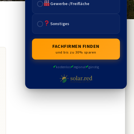
Gewerbe-/Freifläche
Sonstiges
FACHFIRMEN FINDEN
und bis zu 30% sparen
✔
✔
✔
kostenlos
regional
günstig