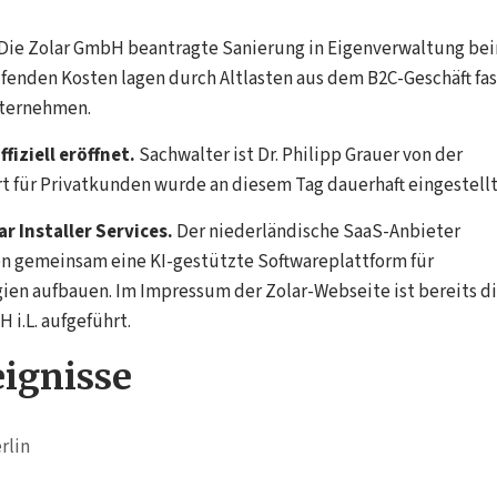
Die Zolar GmbH beantragte Sanierung in Eigenverwaltung be
ufenden Kosten lagen durch Altlasten aus dem B2C-Geschäft fas
nternehmen.
fiziell eröffnet.
Sachwalter ist Dr. Philipp Grauer von der
 für Privatkunden wurde an diesem Tag dauerhaft eingestellt
r Installer Services.
Der niederländische SaaS-Anbieter
len gemeinsam eine KI-gestützte Softwareplattform für
gien aufbauen. Im Impressum der Zolar-Webseite ist bereits d
i.L. aufgeführt.
eignisse
rlin