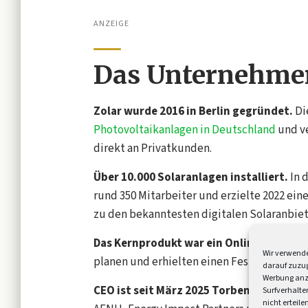
ANZEIGE
Das Unternehme
Zolar wurde 2016 in Berlin gegründet.
Di
Photovoltaikanlagen in Deutschland
und ve
direkt an Privatkunden.
Über 10.000 Solaranlagen installiert.
In 
rund 350 Mitarbeiter und erzielte 2022 ein
zu den bekanntesten digitalen Solaranbie
Das Kernprodukt war ein Online-Konfigu
Wir verwende
planen und erhielten einen Festpreis. Die 
darauf zuzug
Werbung anz
CEO ist seit März 2025 Torben Schwellnu
Surfverhalte
nicht erteil