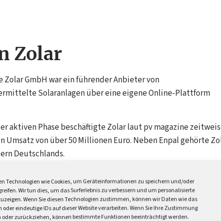
n Zolar
e Zolar GmbH war ein führender Anbieter von
rmittelte Solaranlagen über eine eigene Online-Plattform
der aktiven Phase beschäftigte Zolar laut pv magazine zeitwei
en Umsatz von über 50 Millionen Euro. Neben Enpal gehörte Zo
tern Deutschlands.
rator.
Kunden konnten ihre individuelle
Solaranlage
online
n Technologien wie Cookies, um Geräteinformationen zu speichern und/oder
Abwicklung erfolgte über Zolar und regionale Partnerbetriebe.
reifen. Wir tun dies, um das Surferlebnis zu verbessern und um personalisierte
uzeigen. Wenn Sie diesen Technologien zustimmen, können wir Daten wie das
s.
Das Unternehmen wurde unter anderem von Investoren wie
n oder eindeutige IDs auf dieser Website verarbeiten. Wenn Sie Ihre Zustimmung
en oder zurückziehen, können bestimmte Funktionen beeinträchtigt werden.