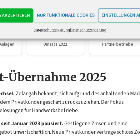
anziert. 2023 sicherte sich Zolar laut Handelsblatt einen Kre
S AKZEPTIEREN
NUR FUNKTIONALE COOKIES
EINSTELLUNGEN A
00
50
700
Datenschutzerklärung
Datenschutzerklärung
+
Mio. €
+
-Anlagen
Umsatz 2022
Partnerbetriebe
lit-Übernahme 2025
chsel.
Zolar gab bekannt, sich aufgrund des anhaltenden Mar
dem Privatkundengeschäft zurückzuziehen. Der Fokus
arelösungen für Handwerksbetriebe.
seit Januar 2023 pausiert.
Gestiegene Zinsen und eine
ebot unwirtschaftlich. Neue Privatkundenverträge schloss Zo