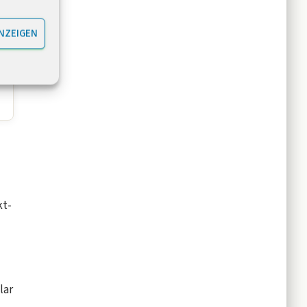
dit
NZEIGEN
kt-
lar