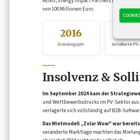
AENU, Energy Impact Partners und Ecosia fin
von 100 Millionen Euro.
COOKIE
2016
10.0
Gründungsjahr
Installierte PV
Insolvenz & Sol
Im September 2024 kam der Strategiewe
und Wettbewerbsdrucks im PV-Sektor aus 
verlagerte sich vollständig auf B2B-Softw
Das Mietmodell „Zolar Wow" war bereits 
veränderte Marktlage machten das Mietang