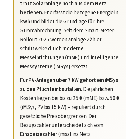
trotz Solaranlage noch aus dem Netz
beziehen.
Er erfasst die bezogene Energie in
kWh und bildet die Grundlage für Ihre
Stromabrechnung. Seit dem Smart-Meter-
Rollout 2025 werden analoge Zähler
schrittweise durch
moderne
Messeinrichtungen (mME)
und
intelligente
Messsysteme (iMSys)
ersetzt.
Für PV-Anlagen über 7 kW gehört ein iMSys
zu den Pflichteinbaufällen.
Die jährlichen
Kosten liegen bei bis zu 25 € (mME) bzw. 50 €
(iMSys, PV bis 15 kW) – reguliert durch
gesetzliche Preisobergrenzen. Der
Bezugszähler unterscheidet sich vom
Einspeisezähler
(misst ins Netz