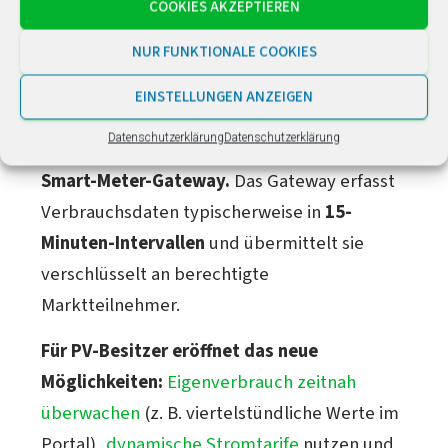
COOKIES AKZEPTIEREN
2030.
Bis spätestens 2032 sollen alle
NUR FUNKTIONALE COOKIES
Messstellen mindestens mit mME oder
iMSys ausgestattet sein.
EINSTELLUNGEN ANZEIGEN
Datenschutzerklärung
Datenschutzerklärung
Ein iMSys besteht aus digitalem Zähler plus
Smart-Meter-Gateway.
Das Gateway erfasst
Verbrauchsdaten typischerweise in
15-
Minuten-Intervallen
und übermittelt sie
verschlüsselt an berechtigte
Marktteilnehmer.
Für PV-Besitzer eröffnet das neue
Möglichkeiten:
Eigenverbrauch zeitnah
überwachen
(z. B. viertelstündliche Werte im
Portal),
dynamische Stromtarife
nutzen und