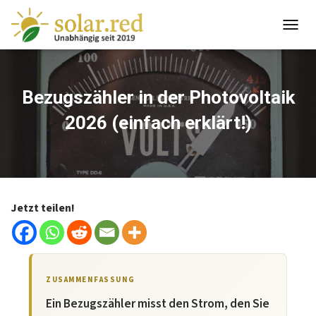
springen
T
O
G
G
L
Bezugszähler in der Photovoltaik
E
2026 (einfach erklärt!)
N
A
V
I
G
A
T
Jetzt teilen!
I
O
N
ZUSAMMENFASSUNG
Ein Bezugszähler misst den Strom, den Sie