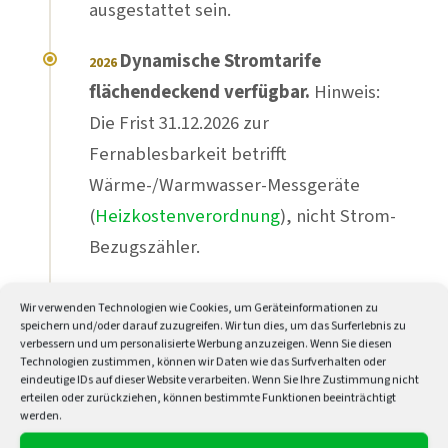
ausgestattet sein.
Dynamische Stromtarife
2026
flächendeckend verfügbar.
Hinweis:
Die Frist 31.12.2026 zur
Fernablesbarkeit betrifft
Wärme-/Warmwasser-Messgeräte
(
Heizkostenverordnung
), nicht Strom-
Bezugszähler.
Mind. 50 %
der Pflichtfälle
2028
Wir verwenden Technologien wie Cookies, um Geräteinformationen zu
ausgestattet. Pflichteinbau auch für
speichern und/oder darauf zuzugreifen. Wir tun dies, um das Surferlebnis zu
verbessern und um personalisierte Werbung anzuzeigen. Wenn Sie diesen
Großverbraucher über 100.000
Technologien zustimmen, können wir Daten wie das Surfverhalten oder
eindeutige IDs auf dieser Website verarbeiten. Wenn Sie Ihre Zustimmung nicht
kWh/Jahr.
erteilen oder zurückziehen, können bestimmte Funktionen beeinträchtigt
werden.
95 % aller Pflichtfälle bis
2030–2032