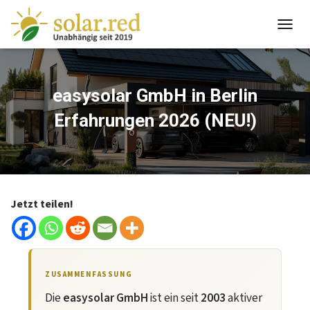
springen
T
O
G
G
L
easysolar GmbH in Berlin
E
Erfahrungen 2026 (NEU!)
N
A
V
I
G
A
T
Jetzt teilen!
I
O
N
ZUSAMMENFASSUNG
Die
easysolar GmbH
ist ein seit
2003
aktiver