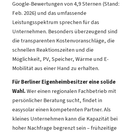
konkreter Gesetzesbeschluss steht
Google-Bewertungen von 4,9 Sternen (Stand:
unserem
Solarrechner
.
jedoch noch aus – die Details sind
Feb. 2026) und das umfassende
politisch noch offen. Bereits zugesagte
Leistungsspektrum sprechen für das
Vergütungen für bestehende Anlagen
Unternehmen. Besonders überzeugend sind
wären davon nicht betroffen. Wer sich
die transparenten Kostenvoranschläge, die
noch eine 20-jährige Garantie sichern
schnellen Reaktionszeiten und die
möchte, sollte zeitnah handeln. Mehr
Möglichkeit, PV, Speicher, Wärme und E-
dazu in unserem Ratgeber zur
Mobilität aus einer Hand zu erhalten.
Einspeisevergütung
.
Für Berliner Eigenheimbesitzer eine solide
Wahl.
Wer einen regionalen Fachbetrieb mit
persönlicher Beratung sucht, findet in
easysolar einen kompetenten Partner. Als
kleines Unternehmen kann die Kapazität bei
hoher Nachfrage begrenzt sein – frühzeitige