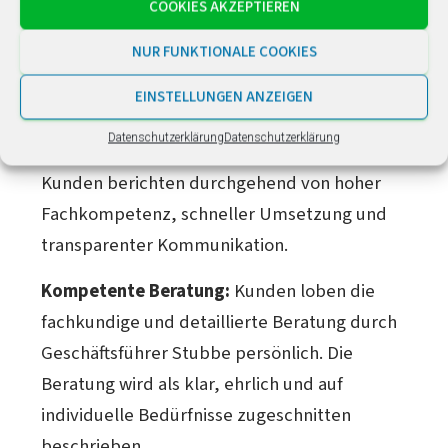
Google-Bewertungen
COOKIES AKZEPTIEREN
NUR FUNKTIONALE COOKIES
easysolar hat auf Google eine Bewertung
von 4,9 von 5 Sternen (Stand: Februar 2026,
EINSTELLUNGEN ANZEIGEN
ca. 20 Rezensionen).
Die Rezensionen
Datenschutzerklärung
Datenschutzerklärung
zeichnen ein einheitlich positives Bild.
Kunden berichten durchgehend von hoher
Fachkompetenz, schneller Umsetzung und
transparenter Kommunikation.
Kompetente Beratung:
Kunden loben die
fachkundige und detaillierte Beratung durch
Geschäftsführer Stubbe persönlich. Die
Beratung wird als klar, ehrlich und auf
individuelle Bedürfnisse zugeschnitten
beschrieben.