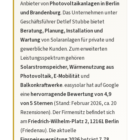
Anbieter von
Photovoltaikanlagen in Berlin
und Brandenburg
. Das Unternehmen unter
Geschäftsführer Detlef Stubbe bietet
Beratung, Planung, Installation und
Wartung
von Solaranlagen für private und
gewerbliche Kunden. Zum erweiterten
Leistungsspektrum gehören
Solarstromspeicher, Wärmenutzung aus
Photovoltaik, E-Mobilität
und
Balkonkraftwerke
. easysolar hat auf Google
eine
hervorragende Bewertung von 4,9
von 5 Sternen
(Stand: Februar 2026, ca. 20
Rezensionen). Der Firmensitz befindet sich
am
Friedrich-Wilhelm-Platz 2, 12161 Berlin
(Friedenau). Die aktuelle
Einspeisevergütung 2026
beträgt
7,78