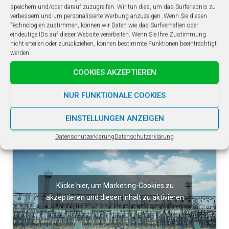
Umweltaspekt – zumindest in Bezug auf die
speichern und/oder darauf zuzugreifen. Wir tun dies, um das Surferlebnis zu
Abfallbeseitigung unterschätzt. Zwar sind die
verbessern und um personalisierte Werbung anzuzeigen. Wenn Sie diesen
Technologien zustimmen, können wir Daten wie das Surfverhalten oder
Pachtzahlungen gut, allerdings hat das Pavagada Projekt
eindeutige IDs auf dieser Website verarbeiten. Wenn Sie Ihre Zustimmung
auch am sozialen Gefüge der Dörfer gerüttelt. Insgesamt
nicht erteilen oder zurückziehen, können bestimmte Funktionen beeinträchtigt
werden.
sind 28 Jahre keine Ewigkeit und nach Ablauf der
Pachtverträge für das Solarprojekt plant man schon
COOKIES AKZEPTIEREN
heute, auf die Felder zurückzukehren. Wer weiß, ob es
bei den heutigen Klimaschäden dann nicht sogar regnet
NUR FUNKTIONALE COOKIES
in Pavagada.
EINSTELLUNGEN ANZEIGEN
Datenschutzerklärung
Datenschutzerklärung
Klicke hier, um Marketing-Cookies zu
akzeptieren und diesen Inhalt zu aktivieren