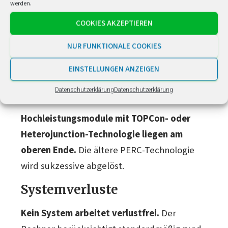
werden.
Modulqualität und
Wirkungsgrad
COOKIES AKZEPTIEREN
NUR FUNKTIONALE COOKIES
Der
Modulwirkungsgrad
bestimmt, wie viel
Sonnenergie in Strom umgewandelt wird.
EINSTELLUNGEN ANZEIGEN
Moderne monokristalline Module erreichen
Datenschutzerklärung
Datenschutzerklärung
2026 Wirkungsgrade von 21–24 %.
Hochleistungsmodule mit TOPCon- oder
Heterojunction-Technologie liegen am
oberen Ende.
Die ältere PERC-Technologie
wird sukzessive abgelöst.
Systemverluste
Kein System arbeitet verlustfrei.
Der