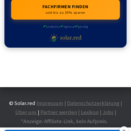
FACHFIRMEN FINDEN
und bis zu 30% sparen
✔
✔
✔
kostenlos
regional
günstig
© Solar.red
Impressum
|
Datenschutzerklärung
|
Über uns
|
Partner werden
|
Lexikon
|
Jobs
|
*Anzeige: Affiliate-Link, kein Aufpreis.