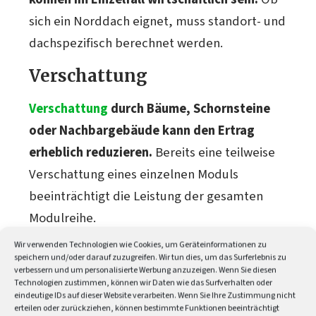
sich ein Norddach eignet, muss standort- und
dachspezifisch berechnet werden.
Verschattung
Verschattung
durch Bäume, Schornsteine
oder Nachbargebäude kann den Ertrag
erheblich reduzieren.
Bereits eine teilweise
Verschattung eines einzelnen Moduls
beeinträchtigt die Leistung der gesamten
Modulreihe.
Wir verwenden Technologien wie Cookies, um Geräteinformationen zu
Leistungsoptimierer
minimieren dieses
speichern und/oder darauf zuzugreifen. Wir tun dies, um das Surferlebnis zu
Problem.
Sie entkoppeln verschattete
verbessern und um personalisierte Werbung anzuzeigen. Wenn Sie diesen
Technologien zustimmen, können wir Daten wie das Surfverhalten oder
Module vom Rest der Anlage.
eindeutige IDs auf dieser Website verarbeiten. Wenn Sie Ihre Zustimmung nicht
erteilen oder zurückziehen, können bestimmte Funktionen beeinträchtigt