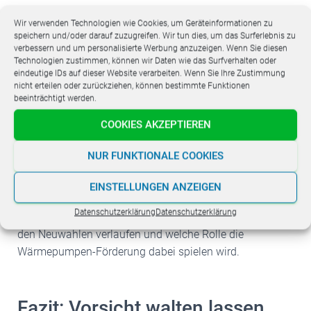
Wir verwenden Technologien wie Cookies, um Geräteinformationen zu
Perspektiven für 2025 und
speichern und/oder darauf zuzugreifen. Wir tun dies, um das Surferlebnis zu
darüber hinaus
verbessern und um personalisierte Werbung anzuzeigen. Wenn Sie diesen
Technologien zustimmen, können wir Daten wie das Surfverhalten oder
eindeutige IDs auf dieser Website verarbeiten. Wenn Sie Ihre Zustimmung
nicht erteilen oder zurückziehen, können bestimmte Funktionen
Während die kurzfristige Zukunft der
Wärmepumpen-
beeinträchtigt werden.
Förderung 2025
vorwiegend durch den Erhalt der
COOKIES AKZEPTIEREN
aktuellen Förderbedingungen bis Ende 2024
gekennzeichnet ist, bleibt die langfristige Perspektive
NUR FUNKTIONALE COOKIES
ungewiss. Eine neue Regierung könnte die Prioritäten
neu setzen, was sowohl Chancen als auch Risiken für
EINSTELLUNGEN ANZEIGEN
die Förderung von Wärmepumpen bedeutet. Es bleibt
Datenschutzerklärung
Datenschutzerklärung
abzuwarten, wie die politischen Verhandlungen nach
den Neuwahlen verlaufen und welche Rolle die
Wärmepumpen-Förderung dabei spielen wird.
Fazit: Vorsicht walten lassen,