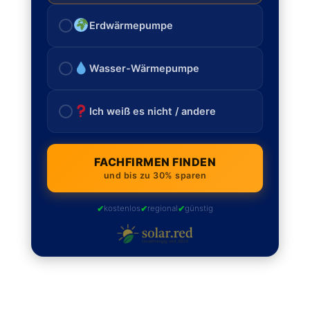
Erdwärmepumpe
Wasser-Wärmepumpe
Ich weiß es nicht / andere
FACHFIRMEN FINDEN
und bis zu 30% sparen
✔
✔
✔
kostenlos
regional
günstig