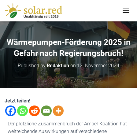
T
O
G
G
L
Wärmepumpen-Förderung 2025 in
E
N
Gefahr nach Regierungsbruch!
A
V
Published by
Redaktion
on
12. November 2024
I
G
A
T
I
O
Jetzt teilen!
N
Der plötzliche Zusammenbruch der Ampel-Koalition hat
weitreichende Auswirkungen auf verschiedene