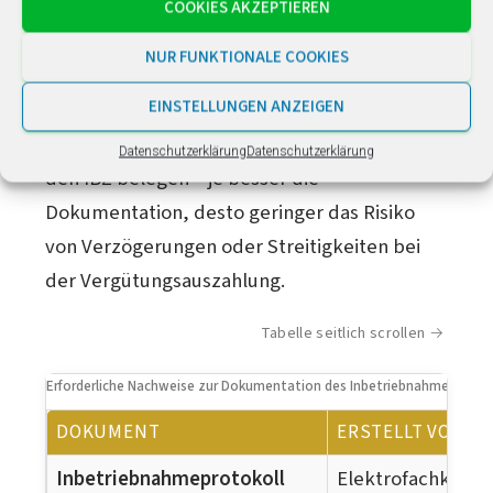
der stärkste Nachweis für den IBZ.
Es wird
COOKIES AKZEPTIEREN
von der Elektrofachkraft erstellt und
NUR FUNKTIONALE COOKIES
bestätigt die ordnungsgemäße Installation
EINSTELLUNGEN ANZEIGEN
sowie die erstmalige Stromerzeugung. Auch
andere Nachweise (Fotos, Zeugen) können
Datenschutzerklärung
Datenschutzerklärung
den IBZ belegen – je besser die
Dokumentation, desto geringer das Risiko
von Verzögerungen oder Streitigkeiten bei
der Vergütungsauszahlung.
Tabelle seitlich scrollen
Erforderliche Nachweise zur Dokumentation des Inbetriebnahmezeitpu
DOKUMENT
ERSTELLT VON
Inbetriebnahmeprotokoll
Elektrofachkraft