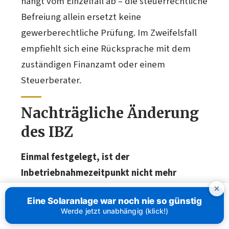
hängt vom Einzelfall ab – die steuerrechtliche
Befreiung allein ersetzt keine
gewerberechtliche Prüfung. Im Zweifelsfall
empfiehlt sich eine Rücksprache mit dem
zuständigen Finanzamt oder einem
Steuerberater.
Nachträgliche Änderung
des IBZ
Einmal festgelegt, ist der
Inbetriebnahmezeitpunkt nicht mehr
änderbar.
Das gilt auch dann, wenn nach der
Eine Solaranlage war noch nie so günstig
Erstinbetriebnahme einzelne Module
Werde jetzt unabhängig (klick!)
versetzt, der Wechselrichter ausgetauscht