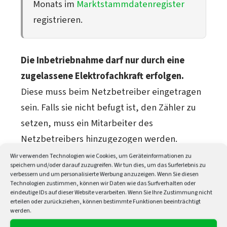
Monats im
Marktstammdatenregister
registrieren.
Die Inbetriebnahme darf nur durch eine
zugelassene Elektrofachkraft erfolgen.
Diese muss beim Netzbetreiber eingetragen
sein. Falls sie nicht befugt ist, den Zähler zu
setzen, muss ein Mitarbeiter des
Netzbetreibers hinzugezogen werden.
Wir verwenden Technologien wie Cookies, um Geräteinformationen zu
speichern und/oder darauf zuzugreifen. Wir tun dies, um das Surferlebnis zu
Nachweise und
verbessern und um personalisierte Werbung anzuzeigen. Wenn Sie diesen
Technologien zustimmen, können wir Daten wie das Surfverhalten oder
Dokumente für den IBZ
eindeutige IDs auf dieser Website verarbeiten. Wenn Sie Ihre Zustimmung nicht
erteilen oder zurückziehen, können bestimmte Funktionen beeinträchtigt
werden.
Ein lückenloses Inbetriebnahmeprotokoll ist