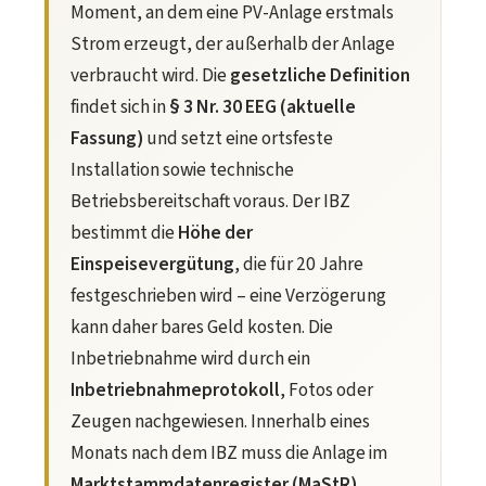
Moment, an dem eine PV-Anlage erstmals
Strom erzeugt, der außerhalb der Anlage
verbraucht wird. Die
gesetzliche Definition
findet sich in
§ 3 Nr. 30 EEG (aktuelle
Fassung)
und setzt eine ortsfeste
Installation sowie technische
Betriebsbereitschaft voraus. Der IBZ
bestimmt die
Höhe der
Einspeisevergütung
, die für 20 Jahre
festgeschrieben wird – eine Verzögerung
kann daher bares Geld kosten. Die
Inbetriebnahme wird durch ein
Inbetriebnahmeprotokoll
, Fotos oder
Zeugen nachgewiesen. Innerhalb eines
Monats nach dem IBZ muss die Anlage im
Marktstammdatenregister (MaStR)