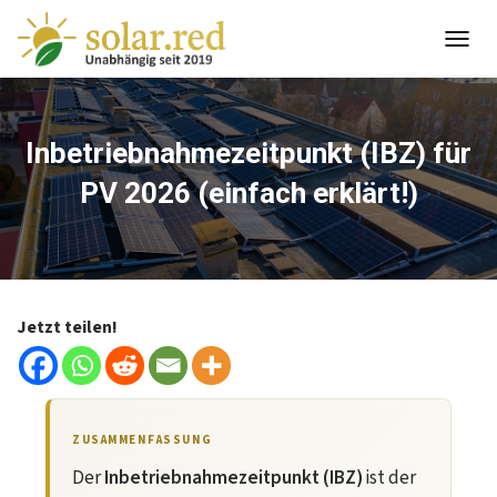
springen
T
O
G
G
L
Inbetriebnahmezeitpunkt (IBZ) für
E
PV 2026 (einfach erklärt!)
N
A
V
I
G
A
T
Jetzt teilen!
I
O
N
ZUSAMMENFASSUNG
Der
Inbetriebnahmezeitpunkt (IBZ)
ist der