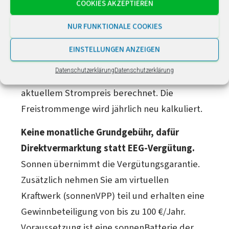
COOKIES AKZEPTIEREN
Solarstrom wird gebündelt an der
NUR FUNKTIONALE COOKIES
Strombörse vermarktet. Im Gegenzug
erhalten Sie eine individuelle
EINSTELLUNGEN ANZEIGEN
Freistrommenge, die sich nach Verbrauch,
Datenschutzerklärung
Datenschutzerklärung
Autarkiegrad, Einspeiseprognose und
aktuellem Strompreis berechnet. Die
Freistrommenge wird jährlich neu kalkuliert.
Keine monatliche Grundgebühr, dafür
Direktvermarktung statt EEG-Vergütung.
Sonnen übernimmt die Vergütungsgarantie.
Zusätzlich nehmen Sie am virtuellen
Kraftwerk (sonnenVPP) teil und erhalten eine
Gewinnbeteiligung von bis zu 100 €/Jahr.
Voraussetzung ist eine sonnenBatterie der