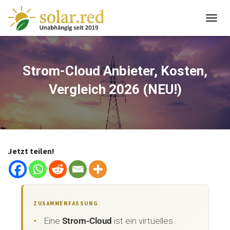
springen
T
O
G
G
L
Strom-Cloud Anbieter, Kosten,
E
Vergleich 2026 (NEU!)
N
A
V
I
G
A
T
Jetzt teilen!
I
O
N
ZUSAMMENFASSUNG
Eine
Strom-Cloud
ist ein virtuelles