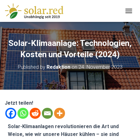
T
O
G
G
L
Solar-Klimaanlage: Technologien,
E
N
Kosten und Vorteile (2024)
A
V
Published by
Redaktion
on
24. November 2023
I
G
A
T
I
O
Jetzt teilen!
N
Solar-Klimaanlagen revolutionieren die Art und
Weise, wie wir unsere Häuser kühlen – sie sind