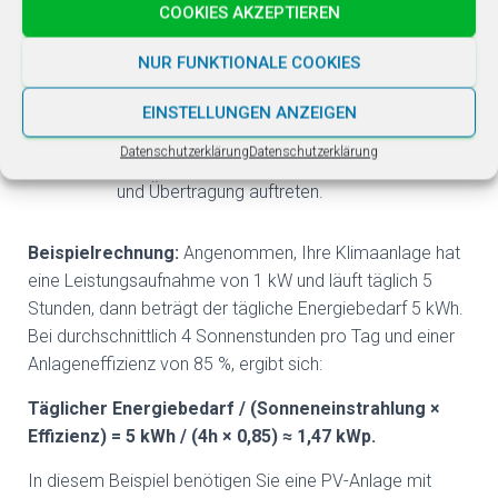
COOKIES AKZEPTIEREN
Berücksichtigen Sie dabei die Effizienz der
PV-Anlage und mögliche Energieverluste.
NUR FUNKTIONALE COOKIES
Photovoltaikanlagen
haben in der Regel eine
Effizienz von etwa 80–90 %. Dies bedeutet,
EINSTELLUNGEN ANZEIGEN
dass nicht die gesamte erzeugte Energie
Datenschutzerklärung
Datenschutzerklärung
nutzbar ist, da Verluste bei der Umwandlung
und Übertragung auftreten.
Beispielrechnung:
Angenommen, Ihre Klimaanlage hat
eine Leistungsaufnahme von 1 kW und läuft täglich 5
Stunden, dann beträgt der tägliche Energiebedarf 5 kWh.
Bei durchschnittlich 4 Sonnenstunden pro Tag und einer
Anlageneffizienz von 85 %, ergibt sich:
Täglicher Energiebedarf / (Sonneneinstrahlung ×
Effizienz) = 5 kWh / (4h × 0,85) ≈ 1,47 kWp.
In diesem Beispiel benötigen Sie eine PV-Anlage mit