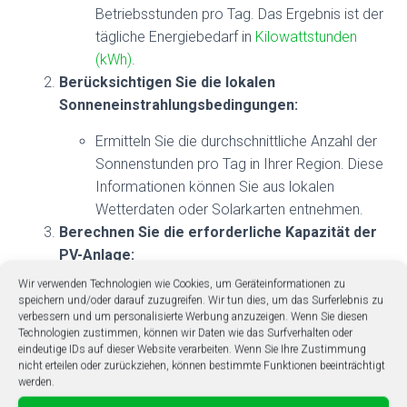
Betriebsstunden pro Tag. Das Ergebnis ist der
tägliche Energiebedarf in
Kilowattstunden
(kWh)
.
Berücksichtigen Sie die lokalen
Sonneneinstrahlungsbedingungen:
Ermitteln Sie die durchschnittliche Anzahl der
Sonnenstunden pro Tag in Ihrer Region. Diese
Informationen können Sie aus lokalen
Wetterdaten oder Solarkarten entnehmen.
Berechnen Sie die erforderliche Kapazität der
PV-Anlage:
Wir verwenden Technologien wie Cookies, um Geräteinformationen zu
Teilen Sie den täglichen Energiebedarf der
speichern und/oder darauf zuzugreifen. Wir tun dies, um das Surferlebnis zu
Klimaanlage (in kWh) durch die
verbessern und um personalisierte Werbung anzuzeigen. Wenn Sie diesen
Technologien zustimmen, können wir Daten wie das Surfverhalten oder
durchschnittliche Anzahl der Sonnenstunden
eindeutige IDs auf dieser Website verarbeiten. Wenn Sie Ihre Zustimmung
pro Tag. Dies gibt Ihnen eine grobe
nicht erteilen oder zurückziehen, können bestimmte Funktionen beeinträchtigt
Schätzung der benötigten Kapazität in
werden.
Kilowatt peak (kWp)
.